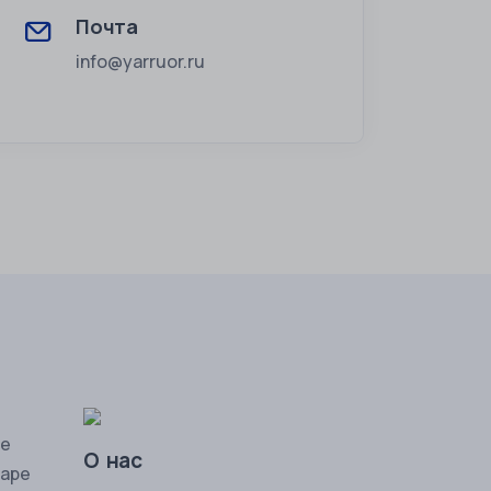
Почта
info@yarruor.ru
ие
О нас
жаре