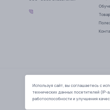
Обуч
Това
Поле
Конт
Внимание! Информация о товарах, размещенная
Используя сайт, вы соглашаетесь с ис
кодекса Российской Федерации. Производители
предварительного уведомления. Уточняйте хар
технических данных посетителей (IP-а
работоспособности и улучшения качес
Лицензии
Политика конфиденциальности