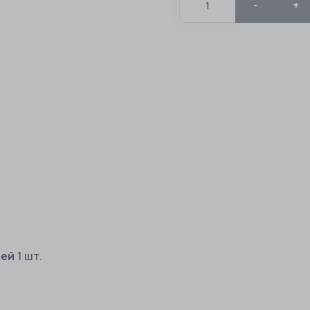
-
+
лей
1 шт.