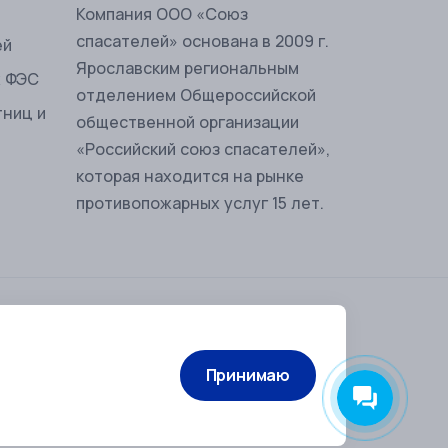
Комп
ания ООО «Союз
спасателей» основана в 2009 г.
ей
Ярославским региональным
ж ФЭС
отделением Общероссийской
тниц и
общественной организации
«Российский союз спасателей»,
которая находится на рынке
противопожарных услуг 15 лет.
ениями Части 2 Статьи 437 Гражданского
шний вид и комплектацию товаров без
Принимаю