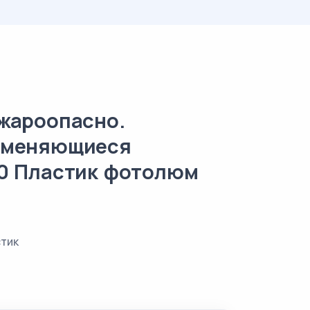
жароопасно.
аменяющиеся
0 Пластик фотолюм
тик