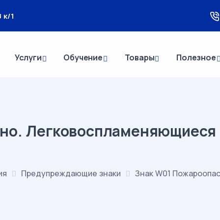
 к/1
Услуги
Обучение
Товары
Полезное
но. Легковоспламеняющиеся 
ия
Предупреждающие знаки
Знак W01 Пожароопа