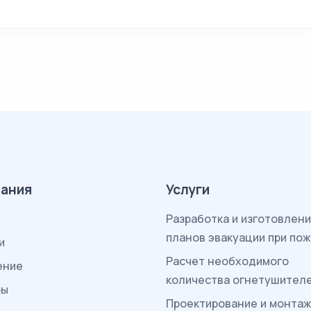
ания
Услуги
Разработка и изготовлен
планов эвакуации при по
и
Расчет необходимого
ение
количества огнетушител
ры
Проектирование и монта