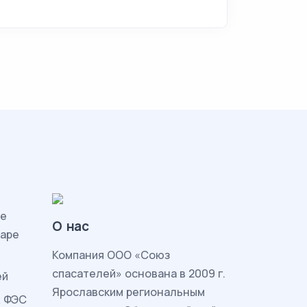
ие
О нас
жаре
Комп
ания ООО «Союз
спасателей» основана в 2009 г.
ей
Ярославским региональным
ж ФЭС