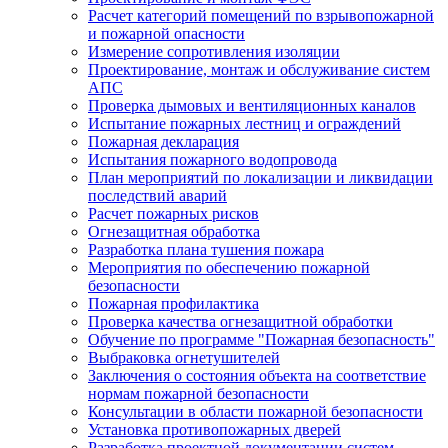
Расчет категорий помещений по взрывопожарной
и пожарной опасности
Измерение сопротивления изоляции
Проектирование, монтаж и обслуживание систем
АПС
Проверка дымовых и вентиляционных каналов
Испытание пожарных лестниц и ограждений
Пожарная декларация
Испытания пожарного водопровода
План мероприятий по локализации и ликвидации
последствий аварий
Расчет пожарных рисков
Огнезащитная обработка
Разработка плана тушения пожара
Мероприятия по обеспечению пожарной
безопасности
Пожарная профилактика
Проверка качества огнезащитной обработки
Обучение по программе "Пожарная безопасность"
Выбраковка огнетушителей
Заключения о состояния объекта на соответствие
нормам пожарной безопасности
Консультации в области пожарной безопасности
Установка противопожарных дверей
Разработка проектной документации систем