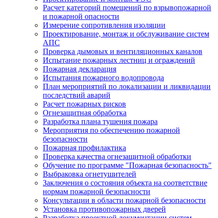
Расчет категорий помещений по взрывопожарной
и пожарной опасности
Измерение сопротивления изоляции
Проектирование, монтаж и обслуживание систем
АПС
Проверка дымовых и вентиляционных каналов
Испытание пожарных лестниц и ограждений
Пожарная декларация
Испытания пожарного водопровода
План мероприятий по локализации и ликвидации
последствий аварий
Расчет пожарных рисков
Огнезащитная обработка
Разработка плана тушения пожара
Мероприятия по обеспечению пожарной
безопасности
Пожарная профилактика
Проверка качества огнезащитной обработки
Обучение по программе "Пожарная безопасность"
Выбраковка огнетушителей
Заключения о состояния объекта на соответствие
нормам пожарной безопасности
Консультации в области пожарной безопасности
Установка противопожарных дверей
Разработка проектной документации систем