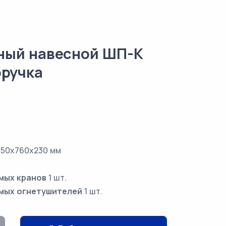
ный навесной ШП-К
оручка
50х760х230 мм
мых кранов
1 шт.
мых огнетушителей
1 шт.