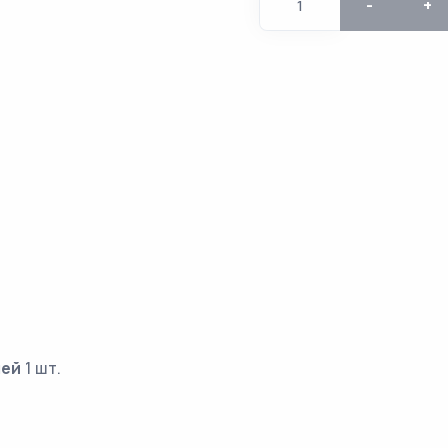
-
+
лей
1 шт.