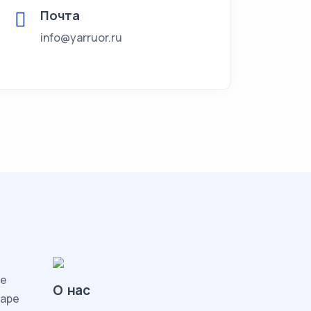
Почта
info@yarruor.ru
ие
О нас
жаре