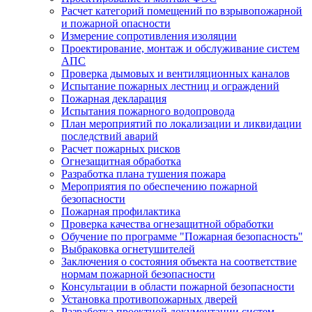
Расчет категорий помещений по взрывопожарной
и пожарной опасности
Измерение сопротивления изоляции
Проектирование, монтаж и обслуживание систем
АПС
Проверка дымовых и вентиляционных каналов
Испытание пожарных лестниц и ограждений
Пожарная декларация
Испытания пожарного водопровода
План мероприятий по локализации и ликвидации
последствий аварий
Расчет пожарных рисков
Огнезащитная обработка
Разработка плана тушения пожара
Мероприятия по обеспечению пожарной
безопасности
Пожарная профилактика
Проверка качества огнезащитной обработки
Обучение по программе "Пожарная безопасность"
Выбраковка огнетушителей
Заключения о состояния объекта на соответствие
нормам пожарной безопасности
Консультации в области пожарной безопасности
Установка противопожарных дверей
Разработка проектной документации систем