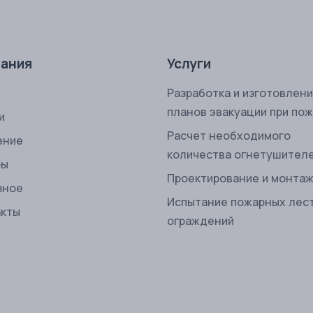
ания
Услуги
Разработка и изготовлен
планов эвакуации при по
и
Расчет необходимого
ение
количества огнетушител
ры
Проектирование и монта
зное
Испытание пожарных лес
акты
ограждений