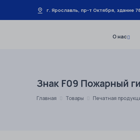
г. Ярославль, пр-т Октября, здание 78
О нас
Знак F09 Пожарный г
Главная
Товары
Печатная продукц