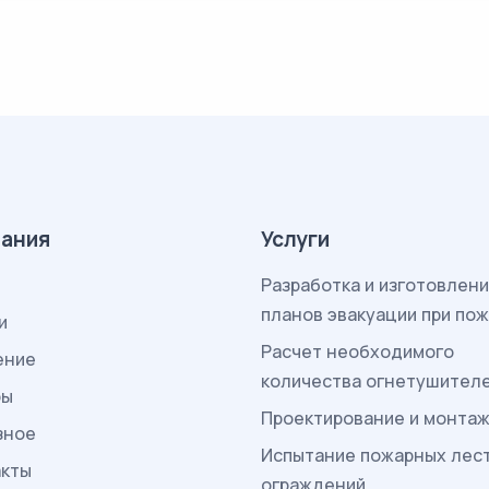
ания
Услуги
Разработка и изготовлен
планов эвакуации при по
и
Расчет необходимого
ение
количества огнетушител
ры
Проектирование и монта
зное
Испытание пожарных лес
акты
ограждений