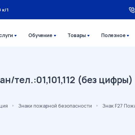
 к/1
слуги
Обучение
Товары
Полезное
н/тел.:01,101,112 (без цифры
ция
Знаки пожарной безопасности
Знак F27 Пожа