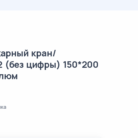
жарный кран/
112 (без цифры) 150*200
олюм
нка