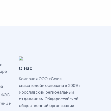
ие
О нас
жаре
Комп
ания ООО «Союз
спасателей» основана в 2009 г.
ей
Ярославским региональным
ж ФЭС
отделением Общероссийской
тниц и
общественной организации