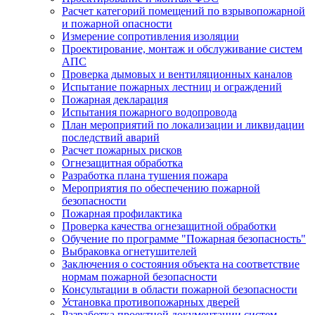
Расчет категорий помещений по взрывопожарной
и пожарной опасности
Измерение сопротивления изоляции
Проектирование, монтаж и обслуживание систем
АПС
Проверка дымовых и вентиляционных каналов
Испытание пожарных лестниц и ограждений
Пожарная декларация
Испытания пожарного водопровода
План мероприятий по локализации и ликвидации
последствий аварий
Расчет пожарных рисков
Огнезащитная обработка
Разработка плана тушения пожара
Мероприятия по обеспечению пожарной
безопасности
Пожарная профилактика
Проверка качества огнезащитной обработки
Обучение по программе "Пожарная безопасность"
Выбраковка огнетушителей
Заключения о состояния объекта на соответствие
нормам пожарной безопасности
Консультации в области пожарной безопасности
Установка противопожарных дверей
Разработка проектной документации систем