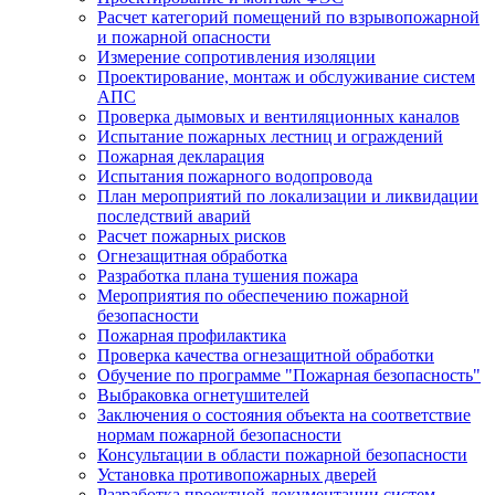
Расчет категорий помещений по взрывопожарной
и пожарной опасности
Измерение сопротивления изоляции
Проектирование, монтаж и обслуживание систем
АПС
Проверка дымовых и вентиляционных каналов
Испытание пожарных лестниц и ограждений
Пожарная декларация
Испытания пожарного водопровода
План мероприятий по локализации и ликвидации
последствий аварий
Расчет пожарных рисков
Огнезащитная обработка
Разработка плана тушения пожара
Мероприятия по обеспечению пожарной
безопасности
Пожарная профилактика
Проверка качества огнезащитной обработки
Обучение по программе "Пожарная безопасность"
Выбраковка огнетушителей
Заключения о состояния объекта на соответствие
нормам пожарной безопасности
Консультации в области пожарной безопасности
Установка противопожарных дверей
Разработка проектной документации систем